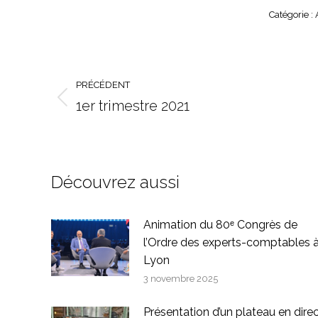
Catégorie :
Navigation
PRÉCÉDENT
article
1er trimestre 2021
Article
précédent
:
Découvrez aussi
Animation du 80ᵉ Congrès de
l’Ordre des experts-comptables 
Lyon
3 novembre 2025
Présentation d’un plateau en dire