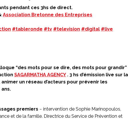
nts pendant ces 3hs de direct.
&
Association Bretonne des Entreprises
tion
#tableronde
#tv
#television
#digital
#live
olloque “des mots pour se dire, des mots pour grandir”
uction
SAGARMATHA AGENCY
. 3 hs d’émission live sur la
animer un réseau d’acteurs pour prévenir les
6 ans.
issages premiers
− intervention de Sophie Marinopoulos,
nce et de la famille. Directrice du Service de Prévention et